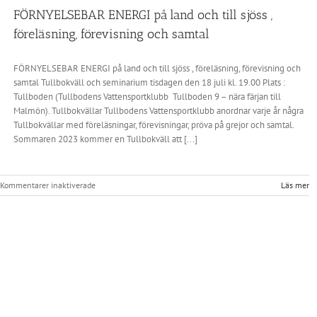
FÖRNYELSEBAR ENERGI på land och till sjöss ,
föreläsning, förevisning och samtal
FÖRNYELSEBAR ENERGI på land och till sjöss , föreläsning, förevisning och
samtal Tullbokväll och seminarium tisdagen den 18 juli kl. 19.00 Plats :
Tullboden (Tullbodens Vattensportklubb Tullboden 9 – nära färjan till
Malmön). Tullbokvällar Tullbodens Vattensportklubb anordnar varje år några
Tullbokvällar med föreläsningar, förevisningar, pröva på grejor och samtal.
Sommaren 2023 kommer en Tullbokväll att [...]
för
Kommentarer inaktiverade
Läs mer
FÖRNYELSEBAR
ENERGI
på
land
och
till
sjöss
,
föreläsning,
förevisning