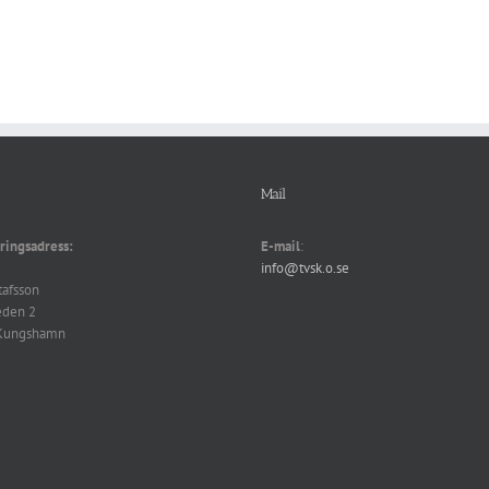
Mail
ringsadress:
E-mail
:
info@tvsk.o.se
tafsson
eden 2
Kungshamn