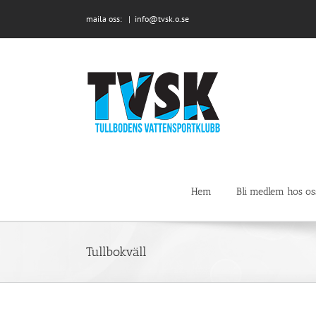
Fortsätt
maila oss:
|
info@tvsk.o.se
till
innehållet
Hem
Bli medlem hos os
Tullbokväll