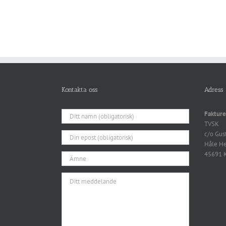
Kontakta oss
Adress
Fakture
TVSK
c/o Gus
Håle H
45691 