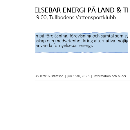
och till sjöss ,
 och samtal
lder
Av
Jette Gustafsson
|
juli 15th, 2023
|
Information och bilder
|