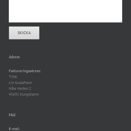
Adress
Faktureringsadress:
TVSK
c/o Gustafsson
Håle Heden 2
45691 Kungshamn
Mail
E-mail
: