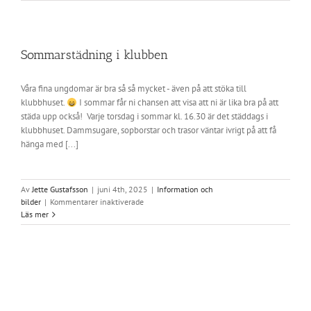
i
Wakeboard
25-
26
juli
Sommarstädning i klubben
2025
Våra fina ungdomar är bra så så mycket - även på att stöka till
klubbhuset.
I sommar får ni chansen att visa att ni är lika bra på att
städa upp också! Varje torsdag i sommar kl. 16.30 är det städdags i
klubbhuset. Dammsugare, sopborstar och trasor väntar ivrigt på att få
hänga med [...]
Av
Jette Gustafsson
|
juni 4th, 2025
|
Information och
för
bilder
|
Kommentarer inaktiverade
Sommarstädning
Läs mer
i
klubben