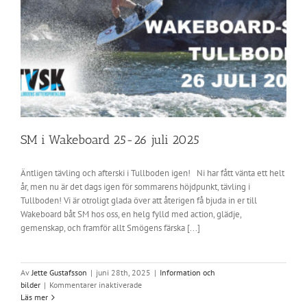
SM i Wakeboard 25-26 juli 2025
Äntligen tävling och afterski i Tullboden igen! Ni har fått vänta ett helt
år, men nu är det dags igen för sommarens höjdpunkt, tävling i
Tullboden! Vi är otroligt glada över att återigen få bjuda in er till
Wakeboard båt SM hos oss, en helg fylld med action, glädje,
gemenskap, och framför allt Smögens färska [...]
Av
Jette Gustafsson
|
juni 28th, 2025
|
Information och
för
bilder
|
Kommentarer inaktiverade
SM
Läs mer