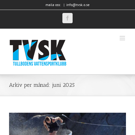
Fortsätt
maila oss:
|
info@tvsk.o.se
till
innehållet
Facebook
Arkiv per månad:
juni 2025