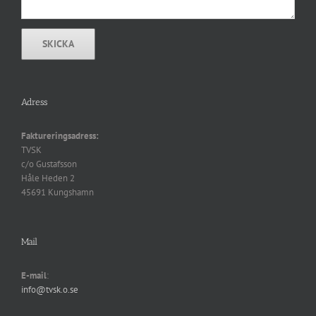
Adress
Faktureringsadress:
TVSK
c/o Gustafsson
Håle Heden 2
45691 Kungshamn
Mail
E-mail
:
info@tvsk.o.se