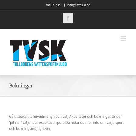
Fortsätt
maila oss:
|
info@tvsk.o.se
till
innehållet
Facebook
Bokningar
Gå tillbaka till huvudmenyn och välj Aktiviteter och bokningar. Under
”pil ner” väljer du respektive sport. Då hittar du mer info om varje sport
och bokningsmöjligheter.