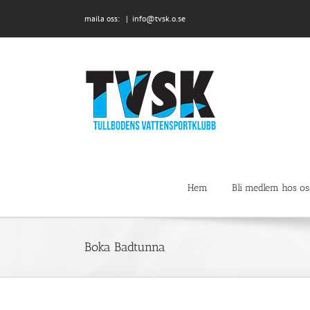
Fortsätt
maila oss:
|
info@tvsk.o.se
till
innehållet
Hem
Bli medlem hos os
Boka Badtunna