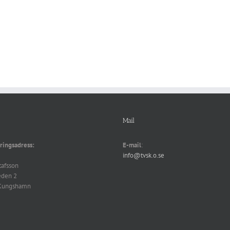
Mail
ringsadress:
E-mail
:
info@tvsk.o.se
tafsson
eden 2
Kungshamn