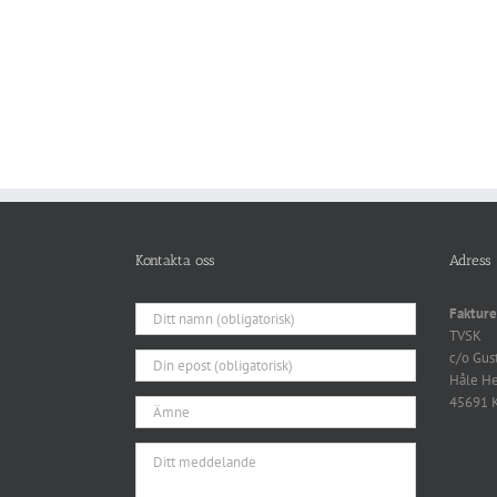
Kontakta oss
Adress
Fakture
TVSK
c/o Gus
Håle H
45691 