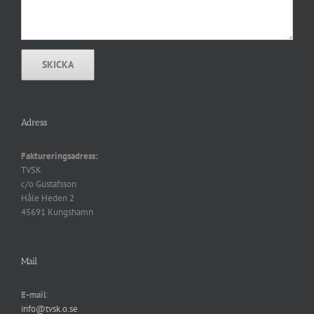
Adress
Faktureringsadress:
TVSK
c/o Gustafsson
Håle Heden 2
45691 Kungshamn
Mail
E-mail
:
info@tvsk.o.se