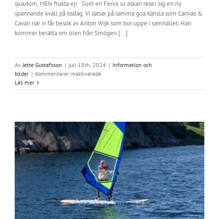
sjukdom, MEN frukta ej! Som en Fenix ur askan reser sig en ny
spännande kväll på tisdag. Vi satsar på samma goa känsla som Canvas &
Cavan när vi får besök av Anton Wijk som bor uppe i samhället. Han
kommer berätta om ölen från Smögen [...]
Av
Jette Gustafsson
|
juli 18th, 2024
|
Information och
för
bilder
|
Kommentarer inaktiverade
Nytt
Läs mer
föredrag
den
23
juli
–
Smögenbryggeriet