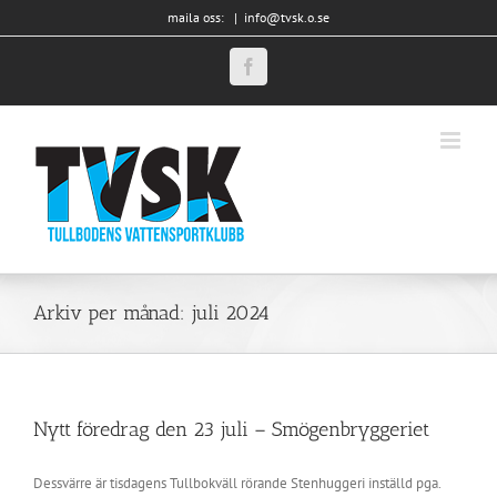
Fortsätt
maila oss:
|
info@tvsk.o.se
till
innehållet
Facebook
Arkiv per månad:
juli 2024
Nytt föredrag den 23 juli – Smögenbryggeriet
Dessvärre är tisdagens Tullbokväll rörande Stenhuggeri inställd pga.