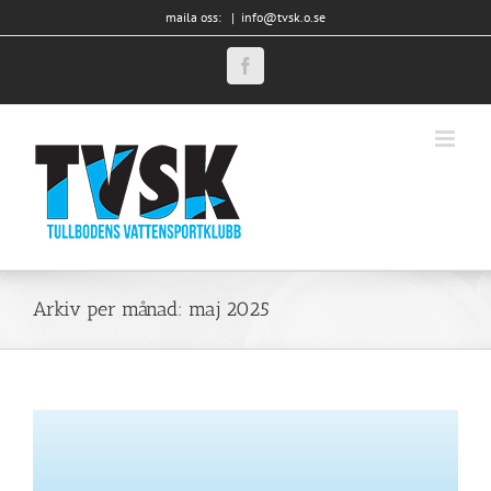
Fortsätt
maila oss:
|
info@tvsk.o.se
till
innehållet
Facebook
Arkiv per månad:
maj 2025