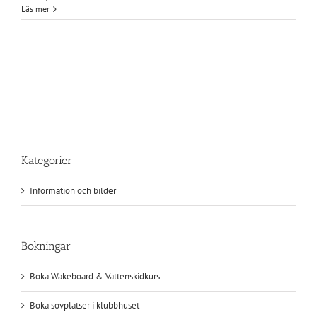
Utbildningsdagar
Läs mer
kring
hur
vi
bemöter
människor
med
funktionsvariationer
29+30
maj
Kategorier
Information och bilder
Bokningar
Boka Wakeboard & Vattenskidkurs
Boka sovplatser i klubbhuset