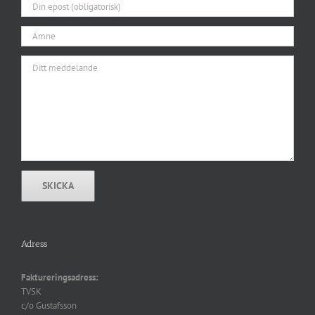
Adress
Faktureringsadress:
TVSK
c/o Gustafsson