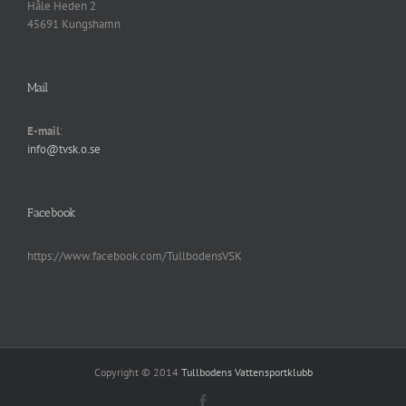
Håle Heden 2
45691 Kungshamn
Mail
E-mail
:
info@tvsk.o.se
Facebook
https://www.facebook.com/TullbodensVSK
Copyright © 2014
Tullbodens Vattensportklubb
Facebook