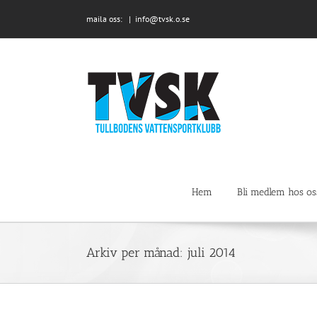
Fortsätt
maila oss:
|
info@tvsk.o.se
till
innehållet
Hem
Bli medlem hos os
Arkiv per månad:
juli 2014