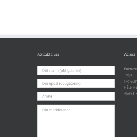
Kontakta oss
Adress
Fakture
TVSK
c/o Gus
Håle H
45691 