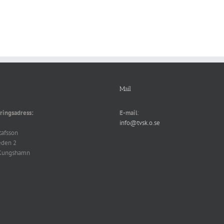
Mail
ringsadress:
E-mail
:
info@tvsk.o.se
tafsson
eden 2
Kungshamn