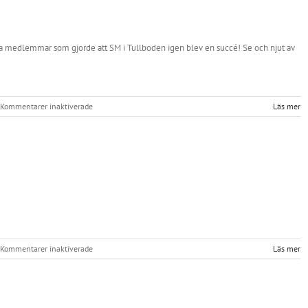
tiska medlemmar som gjorde att SM i Tullboden igen blev en succé! Se och njut av
för
Kommentarer inaktiverade
Läs mer
SM
i
Wakeboard
&
Wakeskate
2014
för
Kommentarer inaktiverade
Läs mer
Tullboden
rapp!