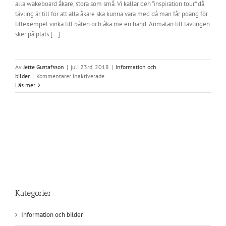
alla wakeboard åkare, stora som små. Vi kallar den “inspiration tour” då
tävling är till för att alla åkare ska kunna vara med då man får poäng för
tillexempel vinka till båten och åka me en hand. Anmälan till tävlingen
sker på plats [...]
Av
Jette Gustafsson
|
juli 23rd, 2018
|
Information och
för
bilder
|
Kommentarer inaktiverade
Inspiration
Läs mer
Tour
25
juni
Kategorier
Information och bilder