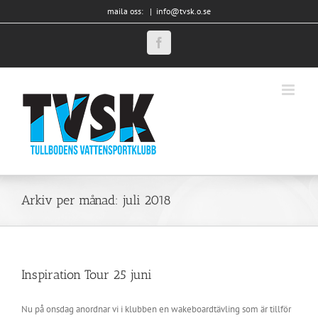
Fortsätt
maila oss:
|
info@tvsk.o.se
till
innehållet
Facebook
Arkiv per månad:
juli 2018
Inspiration Tour 25 juni
Nu på onsdag anordnar vi i klubben en wakeboardtävling som är tillför