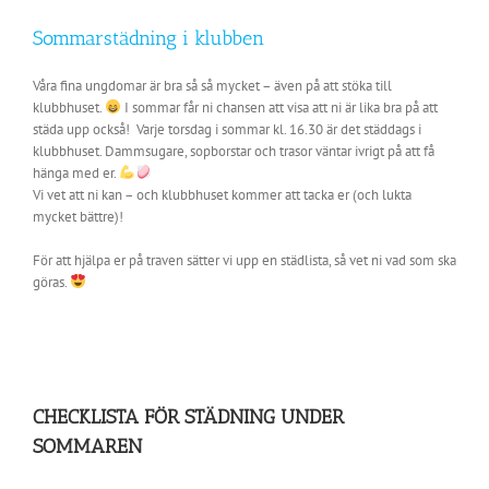
Sommarstädning i klubben
Våra fina ungdomar är bra så så mycket – även på att stöka till
klubbhuset.
I sommar får ni chansen att visa att ni är lika bra på att
städa upp också! Varje torsdag i sommar kl. 16.30 är det städdags i
klubbhuset. Dammsugare, sopborstar och trasor väntar ivrigt på att få
hänga med er.
Vi vet att ni kan – och klubbhuset kommer att tacka er (och lukta
mycket bättre)!
För att hjälpa er på traven sätter vi upp en städlista, så vet ni vad som ska
göras.
CHECKLISTA FÖR STÄDNING UNDER
SOMMAREN