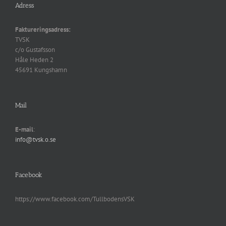
Adress
Faktureringsadress:
TVSK
c/o Gustafsson
Håle Heden 2
45691 Kungshamn
Mail
E-mail
:
info@tvsk.o.se
Facebook
https://www.facebook.com/TullbodensVSK