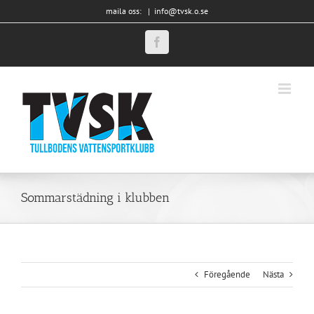
Fortsätt
maila oss:
|
info@tvsk.o.se
till
innehållet
Facebook
Sommarstädning i klubben
Föregående
Nästa