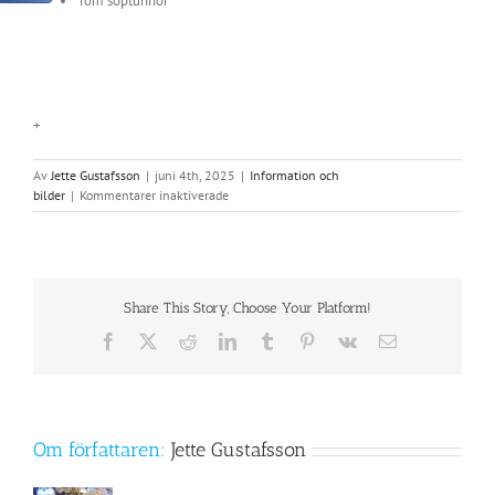
Töm soptunnor
+
Av
Jette Gustafsson
|
juni 4th, 2025
|
Information och
för
bilder
|
Kommentarer inaktiverade
Sommarstädning
i
klubben
Share This Story, Choose Your Platform!
Facebook
X
Reddit
LinkedIn
Tumblr
Pinterest
Vk
E-
post
Om författaren:
Jette Gustafsson