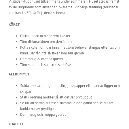
Vi städar klubbhuset tillsammans under sommaren. Huset städas främst
av de ungdomar som använder lokalerna. Vid varje städning (torsdagar
klockan 16.30) så följs detta schema:
KÖKET
Diska undan och gör rent i köket
Töm diskmaskinen om den är ren
Kolla i kylen om där finns mat som behöver slängas eller tas om
hand. Där får inte så saker som blir gamla
Dammsug & moppa golvet
Töm sopor och sätt i ren soppåse
ALLRUMMET
Städa upp så att inget porslin, glasspapper eller annat ligger och
skräpar
Ställ i ordning möbler så att det ser prydligt ut
Se till att soffan är fräsch, dammsug den gärna och se till att
kuddarna ser prydliga ut
Dammsug och moppa golvet
TOALETT