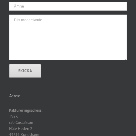
Adress
Faktureringsadress:
TVSK
c/o Gustafsson
Håle Heden 2
45691 Kungshamn