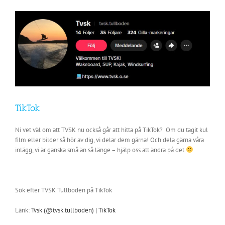
Visa
större
bild
TikTok
Ni vet väl om att TVSK nu också går att hitta på TikTok? Om du tagit kul
film eller bilder så hör av dig, vi delar dem gärna! Och dela gärna våra
inlägg, vi är ganska små än så länge – hjälp oss att ändra på det
Sök efter TVSK Tullboden på TikTok
Länk:
Tvsk (@tvsk.tullboden) | TikTok