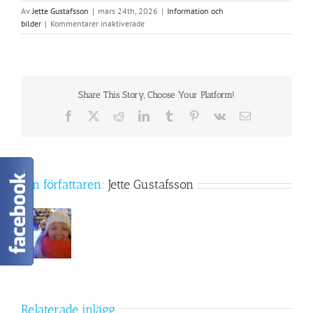
Av
Jette Gustafsson
|
mars 24th, 2026
|
Information och
för
bilder
|
Kommentarer inaktiverade
TikTok
Share This Story, Choose Your Platform!
Facebook
X
Reddit
LinkedIn
Tumblr
Pinterest
Vk
E-
post
Om författaren:
Jette Gustafsson
Relaterade inlägg