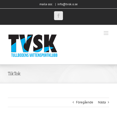
Fortsätt
maila oss:
|
info@tvsk.o.se
till
innehållet
Facebook
TikTok
Föregående
Nästa