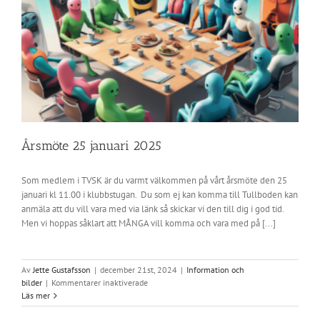
Årsmöte 25 januari 2025
Som medlem i TVSK är du varmt välkommen på vårt årsmöte den 25
januari kl 11.00 i klubbstugan. Du som ej kan komma till Tullboden kan
anmäla att du vill vara med via länk så skickar vi den till dig i god tid.
Men vi hoppas såklart att MÅNGA vill komma och vara med på [...]
Av
Jette Gustafsson
|
december 21st, 2024
|
Information och
för
bilder
|
Kommentarer inaktiverade
Årsmöte
Läs mer
25