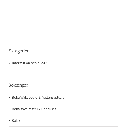
januari
2025
Kategorier
Information och bilder
Bokningar
Boka Wakeboard & Vattenskidkurs
Boka sovplatser i klubbhuset
Kajak