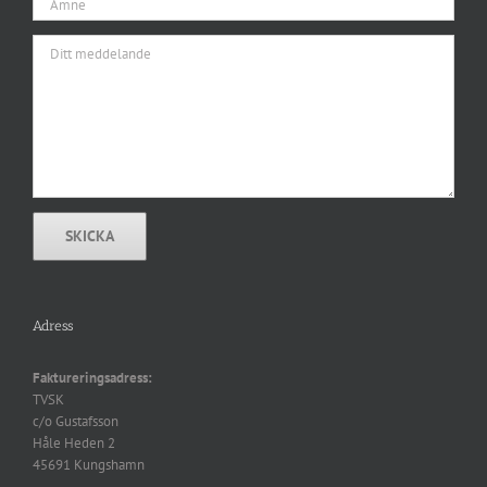
Adress
Faktureringsadress:
TVSK
c/o Gustafsson
Håle Heden 2
45691 Kungshamn