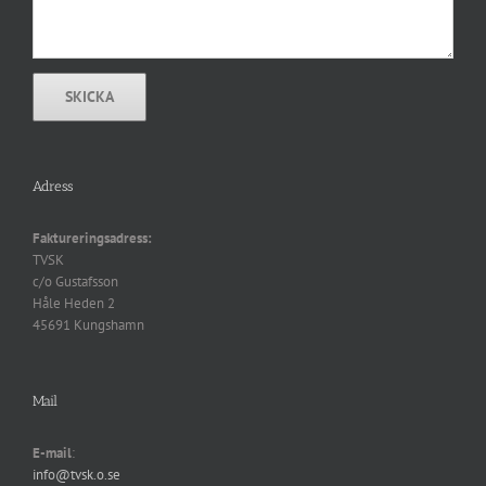
Adress
Faktureringsadress:
TVSK
c/o Gustafsson
Håle Heden 2
45691 Kungshamn
Mail
E-mail
:
info@tvsk.o.se