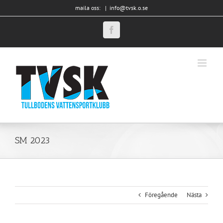
Fortsätt
maila oss:
|
info@tvsk.o.se
till
innehållet
Facebook
SM 2023
Föregående
Nästa