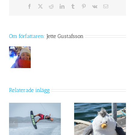
Facebook
X
Reddit
LinkedIn
Tumblr
Pinterest
Vk
E-
post
Om författaren:
Jette Gustafsson
Relaterade inlägg
-
Torsten Trut – vår nya
maskot!