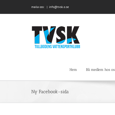
Fortsätt
maila oss:
|
info@tvsk.o.se
till
innehållet
Hem
Bli medlem hos os
Ny Facebook-sida