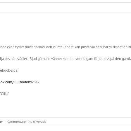
ooksida tyvärr blivit hackad, och vi inte längre kan posta via den, har vi skapat en
N
lja oss här istället. Bjud gärna in vänner som du vet tidigare följde oss på den gaml
cebook-sida:
ook.com/TullbodensVSK/
”Gilla”
för
er
|
Kommentarer inaktiverade
Ny