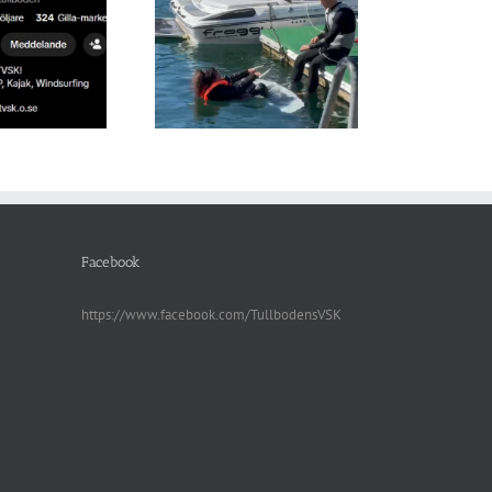
llelse till årsmöte 24
januari 2026
Facebook
https://www.facebook.com/TullbodensVSK