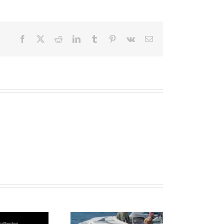
Facebook
X
Reddit
LinkedIn
Tumblr
Pinterest
Vk
E-
post