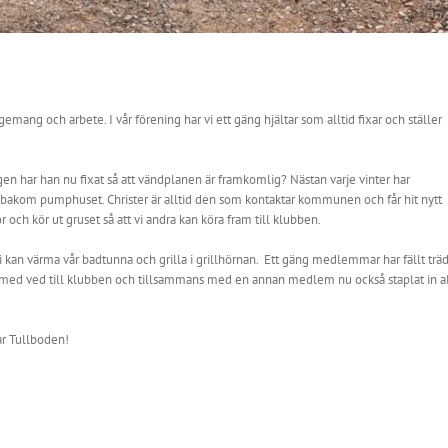
mang och arbete. I vår förening har vi ett gäng hjältar som alltid fixar och ställer
en har han nu fixat så att vändplanen är framkomlig? Nästan varje vinter har
et bakom pumphuset. Christer är alltid den som kontaktar kommunen och får hit nytt
och kör ut gruset så att vi andra kan köra fram till klubben.
i kan värma vår badtunna och grilla i grillhörnan. Ett gäng medlemmar har fällt träd
por med ved till klubben och tillsammans med en annan medlem nu också staplat in al
kar Tullboden!