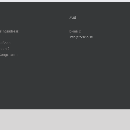
Mail
ringsadress:
E-mail
:
info@tvsk.o.se
tafsson
eden 2
Kungshamn