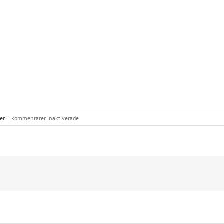
för
er
|
Kommentarer inaktiverade
Hjältar
finns
och
behövs!