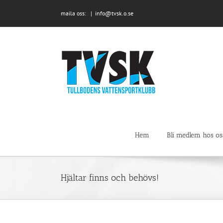
Fortsätt
maila oss:
|
info@tvsk.o.se
till
innehållet
Hem
Bli medlem hos os
Hjältar finns och behövs!