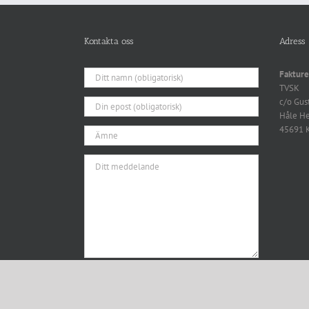
Kontakta oss
Adress
Fakture
TVSK
c/o Gus
Håle H
45691 