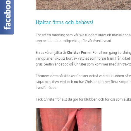
Hjältar finns och behövs!
För att en förening som vår ska fungera krävs en massa engage
upp och det är otroligt viktigt för vår överlevnad.
En av våra hjältar är
Christer Ferm!
För vilken gång i ordning
vändplanen sköljts bort av vattnet som forsar fram från dik
grus. Sedan är det också Christer som kommer med sin traktor 
Förutom detta så skänker Christer också ved till klubben så v
sågat och klyvt ved, och nu har Christer kört ner flera sko
i vedförrådet.
Tack Christer för allt du gör för klubben och för oss som äls