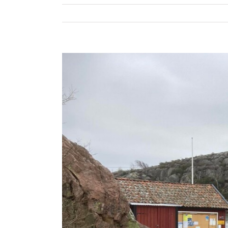
Visa
större
bild