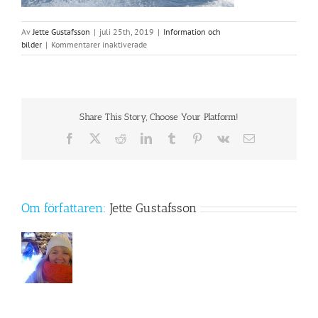
Av
Jette Gustafsson
|
juli 25th, 2019
|
Information och
för
bilder
|
Kommentarer inaktiverade
Finfina
sommardagar!
Share This Story, Choose Your Platform!
Facebook
X
Reddit
LinkedIn
Tumblr
Pinterest
Vk
E-
post
Om författaren:
Jette Gustafsson