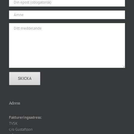
Adress
Faktureringsadress:
TVSK
c/o Gustafsson