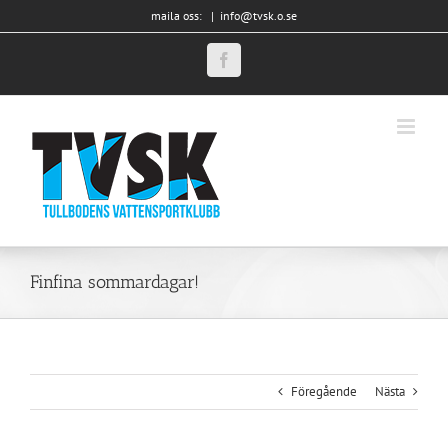
Fortsätt
maila oss:
|
info@tvsk.o.se
till
innehållet
Facebook
Finfina sommardagar!
Föregående
Nästa