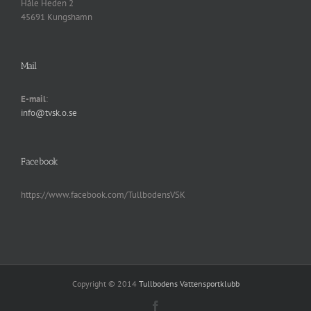
Håle Heden 2
45691 Kungshamn
Mail
E-mail
:
info@tvsk.o.se
Facebook
https://www.facebook.com/TullbodensVSK
Copyright © 2014
Tullbodens Vattensportklubb
Facebook