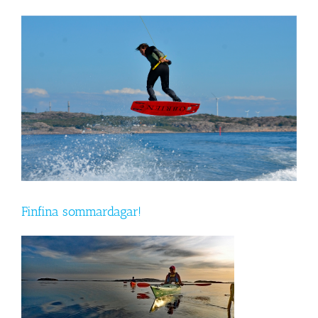
Visa
större
bild
Finfina sommardagar!