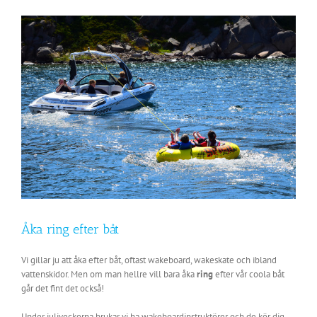
Visa
större
bild
Åka ring efter båt
Vi gillar ju att åka efter båt, oftast wakeboard, wakeskate och ibland
vattenskidor. Men om man hellre vill bara åka
ring
efter vår coola båt
går det fint det också!
Under juliveckorna brukar vi ha wakeboardinstruktörer och de kör dig