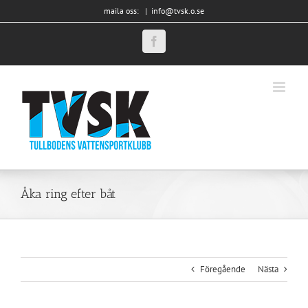
Fortsätt
maila oss:
|
info@tvsk.o.se
till
innehållet
Facebook
Åka ring efter båt
Föregående
Nästa