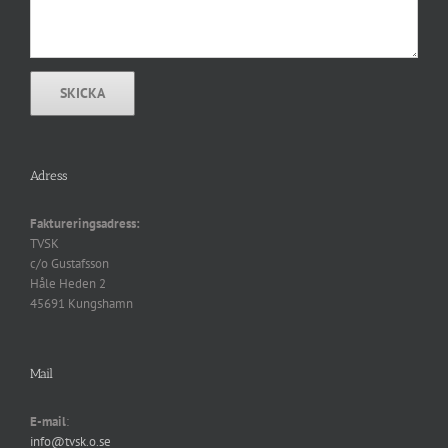
Adress
Faktureringsadress:
TVSK
c/o Gustafsson
Håle Heden 2
45691 Kungshamn
Mail
E-mail
:
info@tvsk.o.se