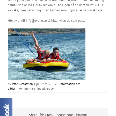
gärna i ring också. Hör av dig om du är sugen på en adrenalintur. Alla
kan åka, men det är nog oftast barnen som uppskattar denna aktivitet.
Hör av er till info@tvsk.o.se så hittar vi en tid som passar!
Av
Jette Gustafsson
|
juli 25th, 2025
|
Information och
för
bilder
|
Kommentarer inaktiverade
Åka
ring
efter
båt
Share This Story, Choose Your Platform!