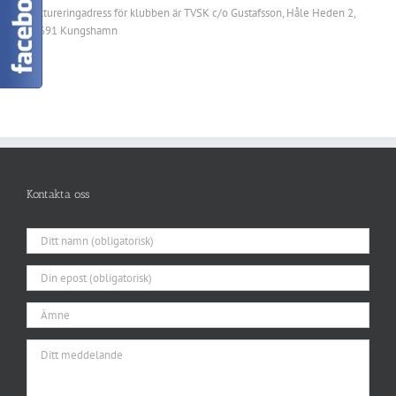
Faktureringadress för klubben är TVSK c/o Gustafsson, Håle Heden 2,
45691 Kungshamn
Kontakta oss