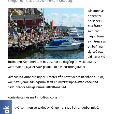
Smögen och
knappt
130 km norr om Göteborg.
Vår klubb är
öppen för
personer i
alla åldrar
som har
någon form
av intresse av
att befinna
sig i,på eller
vid havet vid
Tullboden. Som medlem hos oss har du tillgång till wakeboards,
vattenskidor, kajaker, SUP-paddlar och windsurfingbrädor.
Vårt härliga klubbhus ligger 4 meter från havet och vi har både allrum,
kök, bastu, omklädningsrum samt en mycket uppskattad vedeldad
badtunna för härliga varma saltvattens bad.
Kontakta oss via mail
info@tvsk.o.se
Varmt välkommen att ta del av vår gemenskap i en underbar miljö.