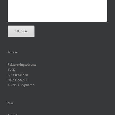
Adress
Faktureringsadress:
TVSK
c/o Gustafsson
Håle Heden 2
45691 Kungshamn
Mail