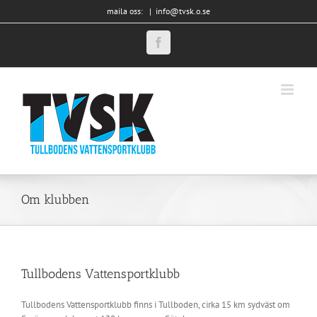
Fortsätt
maila oss:
|
info@tvsk.o.se
till
innehållet
Facebook
Om klubben
Tullbodens Vattensportklubb
Tullbodens Vattensportklubb finns i Tullboden, cirka 15 km sydväst om